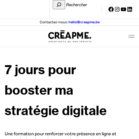
Skip
Rechercher
Facebook
Instagra
YouTu
Link
to
content
Contactez-nous:
hello@creapme.be
Creapme
7 jours pour
booster ma
stratégie digitale
Une formation pour renforcer votre présence en ligne et